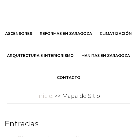
Saltar
Saltar
al
al
contenido
pie
principal
de
ASCENSORES
REFORMAS EN ZARAGOZA
CLIMATIZACIÓN
página
ARQUITECTURA E INTERIORISMO
MANITAS EN ZARAGOZA
CONTACTO
Inicio:
>> Mapa de Sitio
Entradas