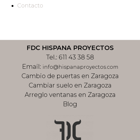
Contacto
Footer
FDC HISPANA PROYECTOS
Tel.:
611 43 38 58
Email:
info@hispanaproyectos.com
Cambio de puertas en Zaragoza
Cambiar suelo en Zaragoza
Arreglo ventanas en Zaragoza
Blog