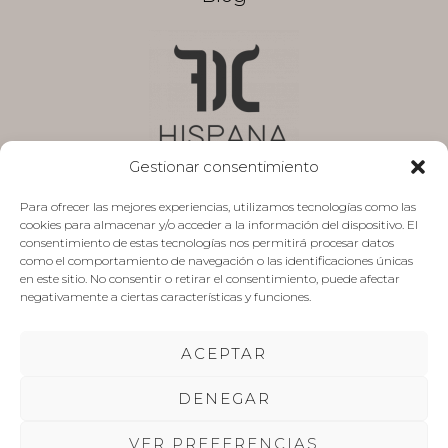
Gestionar consentimiento
Para ofrecer las mejores experiencias, utilizamos tecnologías como las
cookies para almacenar y/o acceder a la información del dispositivo. El
Aviso legal
consentimiento de estas tecnologías nos permitirá procesar datos
como el comportamiento de navegación o las identificaciones únicas
Política de privacidad
en este sitio. No consentir o retirar el consentimiento, puede afectar
negativamente a ciertas características y funciones.
Presupuesto sin compromiso
Mapa de Sitio
ACEPTAR
Trabaja con nosotros
Contacto
DENEGAR
VER PREFERENCIAS