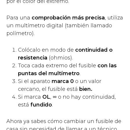
por el color del extremo.
Para una
comprobación más precisa
, utiliza
un multímetro digital (también llamado
polímetro).
Colócalo en modo de
continuidad o
resistencia
(ohmios).
Toca cada extremo del fusible
con las
puntas del multímetro
.
Si el aparato
marca 0
o un valor
cercano, el fusible está
bien.
Si marca
OL
, ∞ o no hay continuidad,
está
fundido
.
Ahora ya sabes cómo cambiar un fusible de
casa sin necesidad de llamar a un técnico.