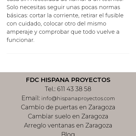
Solo necesitas seguir unas pocas normas
básicas: cortar la corriente, retirar el fusible
con cuidado, colocar otro del mismo
amperaje y comprobar que todo vuelve a
funcionar.
Footer
FDC HISPANA PROYECTOS
Tel.:
611 43 38 58
Email:
info@hispanaproyectos.com
Cambio de puertas en Zaragoza
Cambiar suelo en Zaragoza
Arreglo ventanas en Zaragoza
Blog