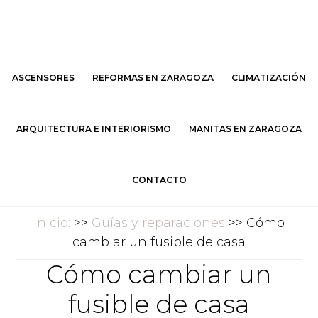
Saltar
Saltar
al
al
contenido
pie
principal
de
ASCENSORES
REFORMAS EN ZARAGOZA
CLIMATIZACIÓN
página
ARQUITECTURA E INTERIORISMO
MANITAS EN ZARAGOZA
CONTACTO
Inicio:
>>
Guías y reparaciones
>> Cómo
cambiar un fusible de casa
Cómo cambiar un
fusible de casa