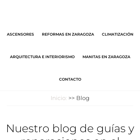
Saltar
Saltar
al
al
contenido
pie
principal
de
ASCENSORES
REFORMAS EN ZARAGOZA
CLIMATIZACIÓN
página
ARQUITECTURA E INTERIORISMO
MANITAS EN ZARAGOZA
CONTACTO
Inicio:
>> Blog
Nuestro blog de guías y