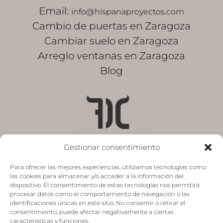
Email:
info@hispanaproyectos.com
Cambio de puertas en Zaragoza
Cambiar suelo en Zaragoza
Arreglo ventanas en Zaragoza
Blog
Gestionar consentimiento
Para ofrecer las mejores experiencias, utilizamos tecnologías como
las cookies para almacenar y/o acceder a la información del
dispositivo. El consentimiento de estas tecnologías nos permitirá
Aviso legal
procesar datos como el comportamiento de navegación o las
identificaciones únicas en este sitio. No consentir o retirar el
Política de privacidad
consentimiento, puede afectar negativamente a ciertas
características y funciones.