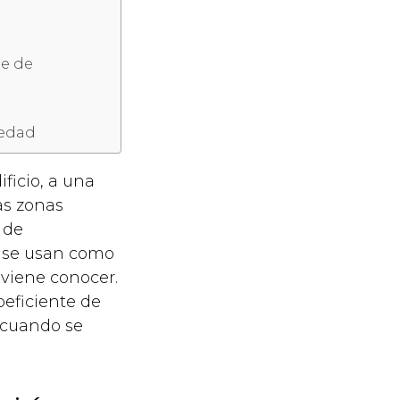
te de
iedad
ficio, a una
as zonas
 de
s se usan como
viene conocer.
oeficiente de
 cuando se