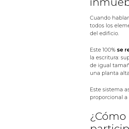
inmuebl
Cuando hablamo
todos los elem
del edificio.
Este 100%
se r
la escritura: s
de igual tamañ
una planta alta
Este sistema a
proporcional a
¿Cómo s
partici