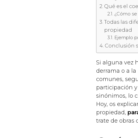
Qué es el co
¿Cómo se c
Todas las dif
propiedad
Ejemplo p
Conclusión s
Si alguna vez 
derrama o a la
comunes, segu
participación 
sinónimos, lo 
Hoy, os explica
propiedad,
par
trate de obras