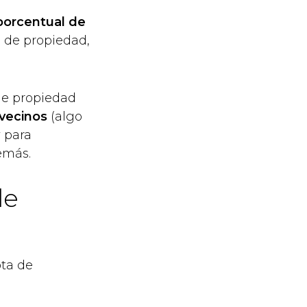
porcentual de
te de propiedad,
de propiedad
 vecinos
(algo
y para
emás.
de
ota de