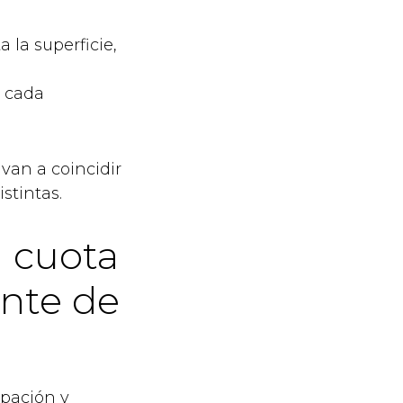
 la superficie,
e cada
 van a coincidir
stintas.
a cuota
ente de
ipación y