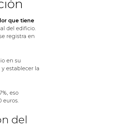
ción
lor que tiene
l del edificio.
se registra en
cio en su
 y establecer la
 7%, eso
0 euros.
ón del