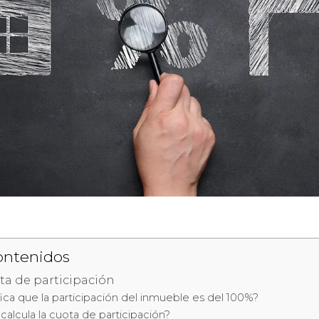
ontenidos
ta de participación
ica que la participación del inmueble es del 100%?
alcula la cuota de participación?