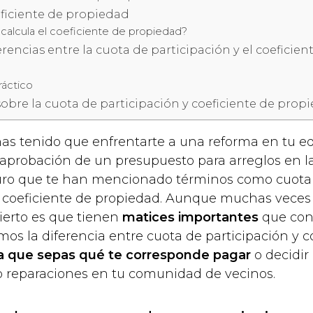
eficiente de propiedad
alcula el coeficiente de propiedad?
erencias entre la cuota de participación y el coeficien
ráctico
obre la cuota de participación y coeficiente de prop
has tenido que enfrentarte a una reforma en tu edi
 aprobación de un presupuesto para arreglos en l
ro que te han mencionado términos como cuota
y coeficiente de propiedad. Aunque muchas vece
cierto es que tienen
matices importantes
que con
mos la diferencia entre cuota de participación y c
a que sepas qué te corresponde pagar
o decidir
 o reparaciones en tu comunidad de vecinos.