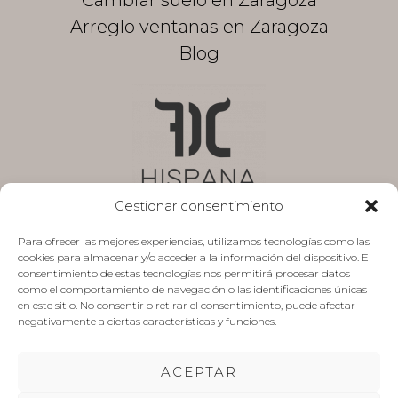
Arreglo ventanas en Zaragoza
Blog
Gestionar consentimiento
Para ofrecer las mejores experiencias, utilizamos tecnologías como las
cookies para almacenar y/o acceder a la información del dispositivo. El
Aviso legal
consentimiento de estas tecnologías nos permitirá procesar datos
como el comportamiento de navegación o las identificaciones únicas
Política de privacidad
en este sitio. No consentir o retirar el consentimiento, puede afectar
negativamente a ciertas características y funciones.
Presupuesto sin compromiso
Mapa de Sitio
ACEPTAR
Trabaja con nosotros