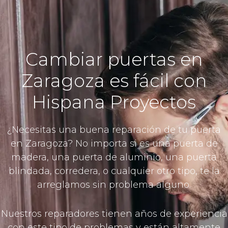
Cambiar puertas en
Zaragoza es fácil con
Hispana Proyectos
¿Necesitas una buena reparación de tu puerta
en Zaragoza? No importa si es una puerta de
madera, una puerta de aluminio, una puerta
blindada, corredera, o cualquier otro tipo, te la
arreglamos sin problema alguno.
Nuestros reparadores tienen años de experiencia
con este tipo de problemas y están altamente