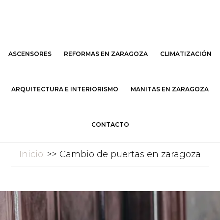
Saltar
Saltar
al
al
contenido
pie
principal
de
ASCENSORES
REFORMAS EN ZARAGOZA
CLIMATIZACIÓN
página
ARQUITECTURA E INTERIORISMO
MANITAS EN ZARAGOZA
CONTACTO
Inicio:
>> Cambio de puertas en zaragoza