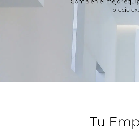
Confía en el mejor equi
precio ex
Tu Empr