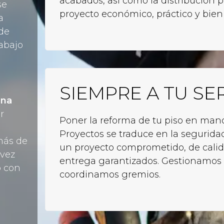
acabados, así como la distribución 
se
proyecto económico, práctico y bien
a
de
abajo
SIEMPRE A TU SE
ana
ar
Poner la reforma de tu piso en man
Proyectos se traduce en la seguridad
más de
un proyecto comprometido, de calid
 vez
entrega garantizados. Gestionamos 
 con
coordinamos gremios.