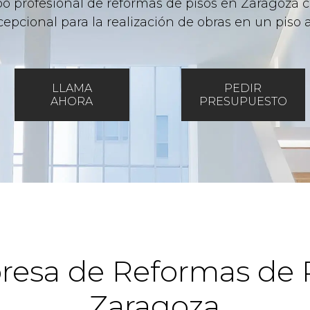
po profesional de reformas de pisos en Zaragoza c
cepcional para la realización de obras en un piso 
LLAMA
PEDIR
AHORA
PRESUPUESTO
esa de Reformas de 
Zaragoza