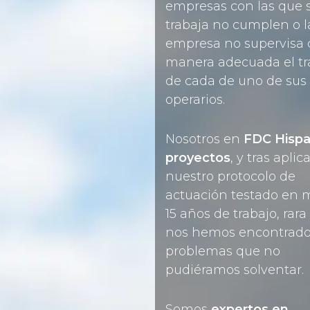
empresas con las que 
trabaja no cumplen o l
empresa no supervisa 
manera adecuada el tr
de cada de uno de sus
operarios.
Nosotros en
FDC Hisp
proyectos
, y tras aplic
nuestro protocolo de
actuación testado en 
15 años de trabajo, rara
nos hemos encontrado
problemas que no
pudiéramos solventar.
Somos
expertos
en