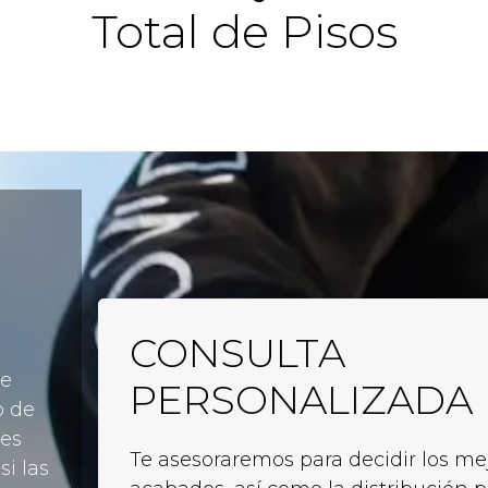
Total de Pisos
CONSULTA
e
PERSONALIZADA
o de
 es
Te asesoraremos para decidir los me
si las