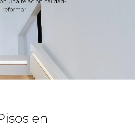
on una relación calidad-
a reformar
Pisos en