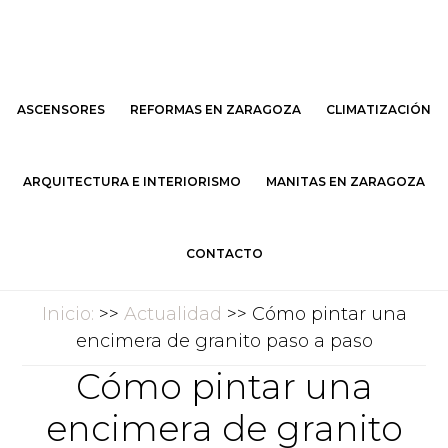
Saltar
Saltar
al
al
contenido
pie
principal
de
ASCENSORES
REFORMAS EN ZARAGOZA
CLIMATIZACIÓN
página
ARQUITECTURA E INTERIORISMO
MANITAS EN ZARAGOZA
CONTACTO
Inicio:
>>
Actualidad
>> Cómo pintar una
encimera de granito paso a paso
Cómo pintar una
encimera de granito