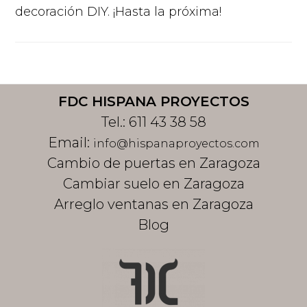
decoración DIY. ¡Hasta la próxima!
Footer
FDC HISPANA PROYECTOS
Tel.:
611 43 38 58
Email:
info@hispanaproyectos.com
Cambio de puertas en Zaragoza
Cambiar suelo en Zaragoza
Arreglo ventanas en Zaragoza
Blog