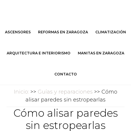
Saltar
Saltar
al
al
contenido
pie
principal
de
ASCENSORES
REFORMAS EN ZARAGOZA
CLIMATIZACIÓN
página
ARQUITECTURA E INTERIORISMO
MANITAS EN ZARAGOZA
CONTACTO
Inicio:
>>
Guías y reparaciones
>> Cómo
alisar paredes sin estropearlas
Cómo alisar paredes
sin estropearlas