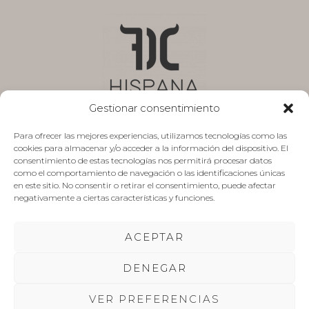
Gestionar consentimiento
Para ofrecer las mejores experiencias, utilizamos tecnologías como las
cookies para almacenar y/o acceder a la información del dispositivo. El
Aviso legal
consentimiento de estas tecnologías nos permitirá procesar datos
como el comportamiento de navegación o las identificaciones únicas
Política de privacidad
en este sitio. No consentir o retirar el consentimiento, puede afectar
negativamente a ciertas características y funciones.
Presupuesto sin compromiso
Mapa de Sitio
ACEPTAR
Trabaja con nosotros
Contacto
DENEGAR
VER PREFERENCIAS