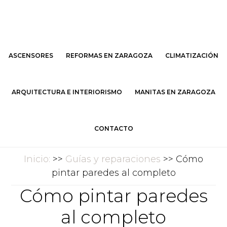
Saltar
Saltar
al
al
contenido
pie
principal
de
ASCENSORES
REFORMAS EN ZARAGOZA
CLIMATIZACIÓN
página
ARQUITECTURA E INTERIORISMO
MANITAS EN ZARAGOZA
CONTACTO
Inicio:
>>
Guías y reparaciones
>> Cómo
pintar paredes al completo
Cómo pintar paredes
al completo