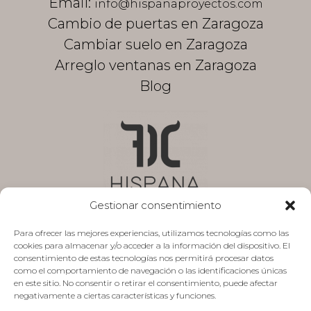
Email:
info@hispanaproyectos.com
Cambio de puertas en Zaragoza
Cambiar suelo en Zaragoza
Arreglo ventanas en Zaragoza
Blog
Gestionar consentimiento
Para ofrecer las mejores experiencias, utilizamos tecnologías como las
cookies para almacenar y/o acceder a la información del dispositivo. El
Aviso legal
consentimiento de estas tecnologías nos permitirá procesar datos
como el comportamiento de navegación o las identificaciones únicas
Política de privacidad
en este sitio. No consentir o retirar el consentimiento, puede afectar
negativamente a ciertas características y funciones.
Presupuesto sin compromiso