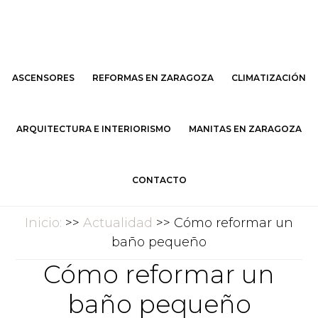
Saltar
Saltar
al
al
contenido
pie
principal
de
ASCENSORES
REFORMAS EN ZARAGOZA
CLIMATIZACIÓN
página
ARQUITECTURA E INTERIORISMO
MANITAS EN ZARAGOZA
CONTACTO
Inicio:
>>
Actualidad
>> Cómo reformar un
baño pequeño
Cómo reformar un
baño pequeño