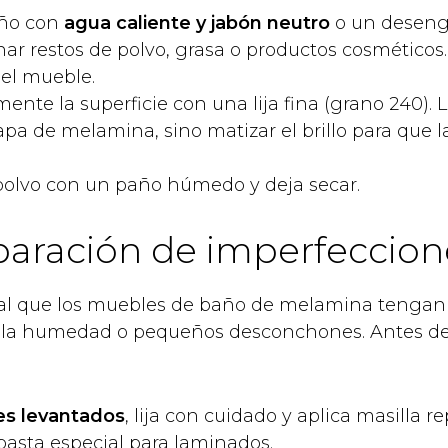
ño con
agua caliente y jabón neutro
o un deseng
nar restos de polvo, grasa o productos cosméticos.
el mueble.
nte la superficie con una lija fina (grano 240). L
capa de melamina, sino matizar el brillo para que
.
polvo con un paño húmedo y deja secar.
paración de imperfeccion
al que los muebles de baño de melamina tengan
 la humedad o pequeños desconchones. Antes de 
es levantados
, lija con cuidado y aplica masilla r
asta especial para laminados.