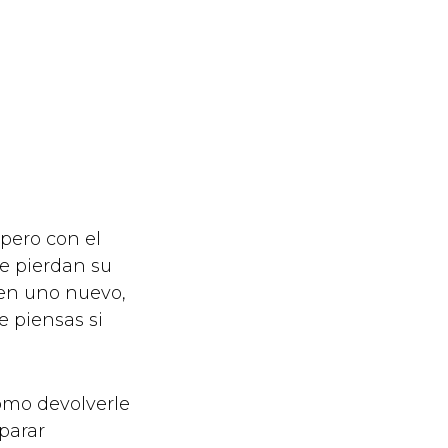
pero con el
ue pierdan su
l en uno nuevo,
 piensas si
cómo devolverle
parar