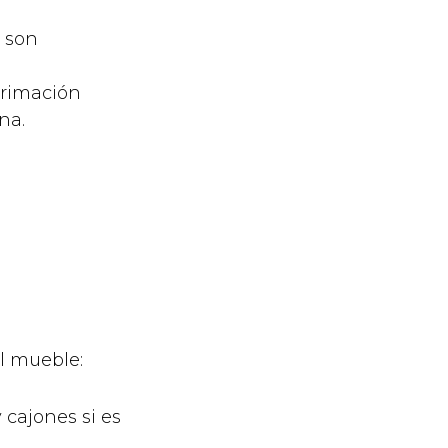
i son
primación
na.
el mueble:
 cajones si es