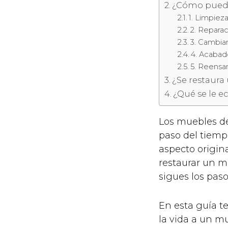
¿Cómo puedo
1. Limpiez
2. Repara
3. Cambia
4. Acabad
5. Reensam
¿Se restaur
¿Qué se le e
Los muebles de
paso del tiemp
aspecto origina
restaurar un m
sigues los pas
En esta guía te
la vida a un m