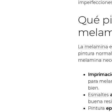
imperfecciones
Qué pi
melam
La melamina es 
pintura normal 
melamina nece
Imprimaci
para melam
bien.
Esmaltes
buena resi
Pintura
ep