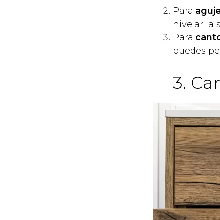
Para
aguje
nivelar la 
Para
canto
puedes peg
3. Ca