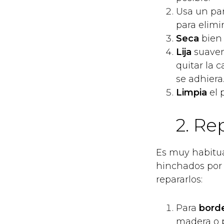
Usa un pa
para elimi
Seca
bien 
Lija
suaveme
quitar la 
se adhiera
Limpia
el 
2. Re
Es muy habitu
hinchados por
repararlos:
Para
bord
madera o p