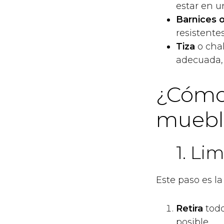
estar en 
Barnices o
resistente
Tiza
o chal
adecuada, 
¿Cómo
muebl
1. Li
Este paso es la
Retira
todo
posible.