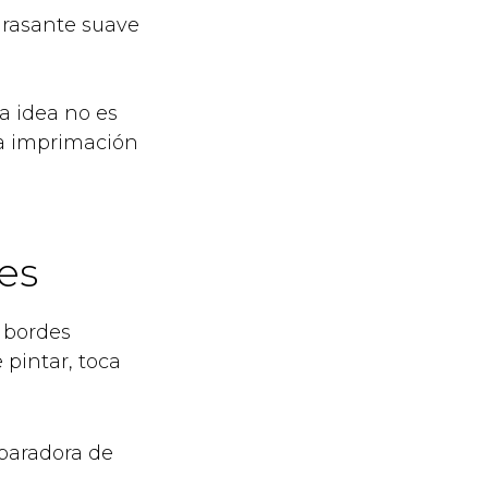
rasante suave
a idea no es
 la imprimación
es
 bordes
pintar, toca
eparadora de