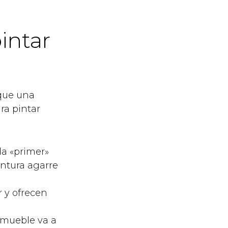
intar
 que una
ra pintar
da «primer»
ntura agarre
r y ofrecen
 mueble va a