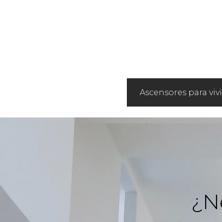
Ascensores para viv
¿N