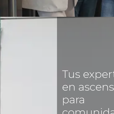
Tus exper
en ascens
para
comunid