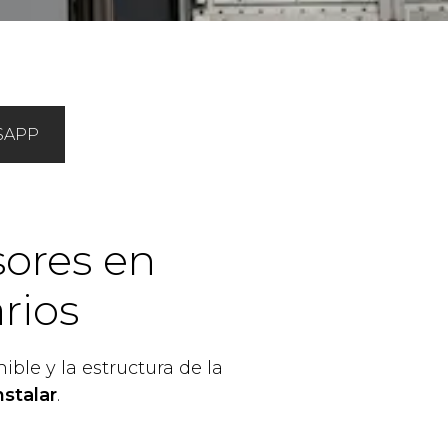
SAPP
sores en
rios
ible y la estructura de la
nstalar
.