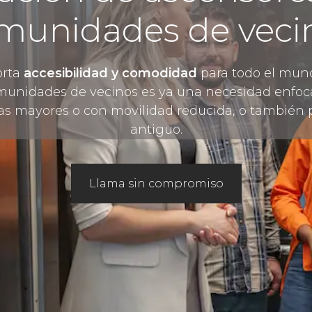
munidades de veci
orta
accesibilidad y comodidad
para todo el mund
munidades de vecinos es ya una necesidad enfoca
as mayores o con movilidad reducida, o también p
antiguo.
Llama sin compromiso