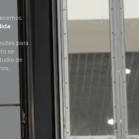
frecemos
dida
:
esites para
to se
studio de
mos.