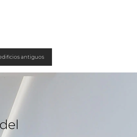
dificios antiguos
del