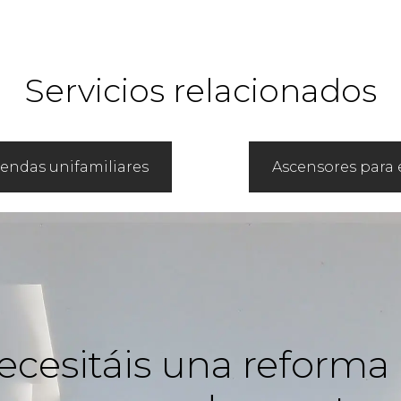
Servicios relacionados
iendas unifamiliares
Ascensores para e
ecesitáis una reforma 