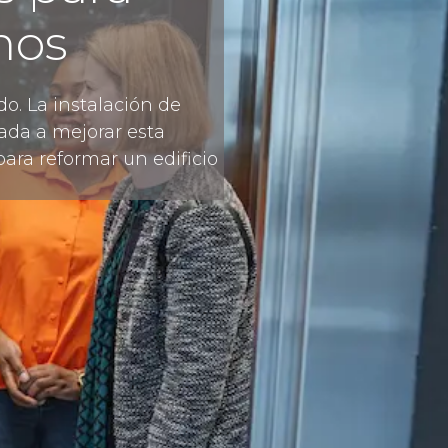
nos
o. La instalación de
da a mejorar esta
ara reformar un edificio