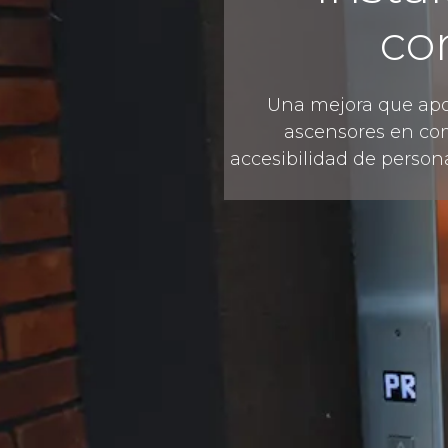
co
Una mejora que ap
ascensores en co
accesibilidad de person