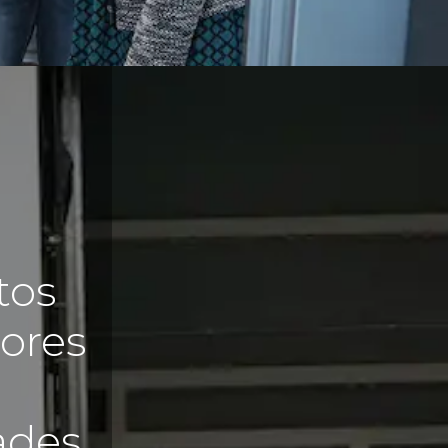
tos
ores
ades