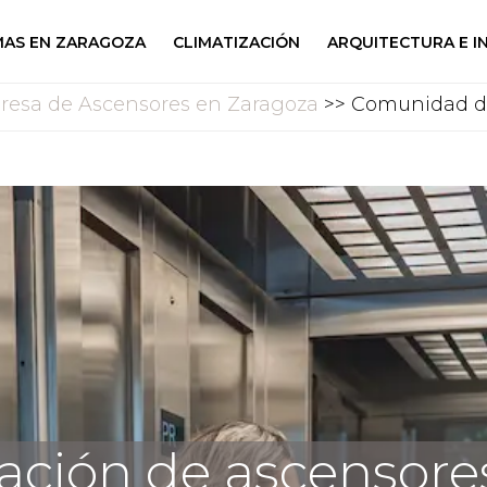
AS EN ZARAGOZA
CLIMATIZACIÓN
ARQUITECTURA E I
esa de Ascensores en Zaragoza
>> Comunidad de
lación de ascensore