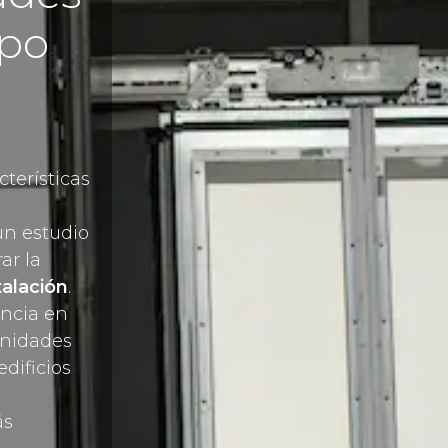
ipo
cterísticas
un estudio
ar la
talación
.
ncia en
unidades
edificios
ás