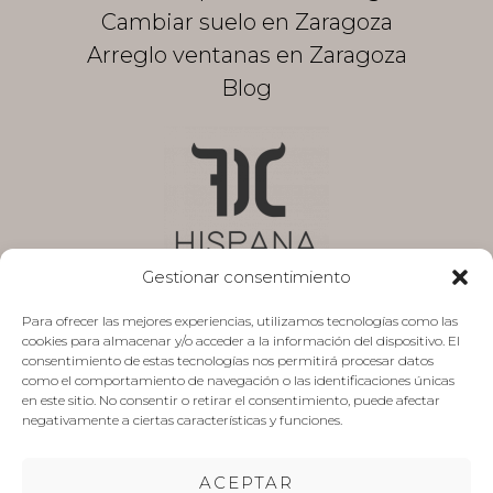
Cambiar suelo en Zaragoza
Arreglo ventanas en Zaragoza
Blog
Gestionar consentimiento
Para ofrecer las mejores experiencias, utilizamos tecnologías como las
cookies para almacenar y/o acceder a la información del dispositivo. El
Aviso legal
consentimiento de estas tecnologías nos permitirá procesar datos
como el comportamiento de navegación o las identificaciones únicas
Política de privacidad
en este sitio. No consentir o retirar el consentimiento, puede afectar
negativamente a ciertas características y funciones.
Presupuesto sin compromiso
Mapa de Sitio
ACEPTAR