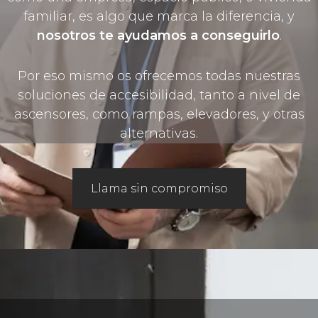
familiar, es algo que marca la diferencia, y
nosotros te ayudamos a conseguirlo
.
Por eso mismo os ofrecemos todas nuestras
soluciones de accesibilidad, tanto a nivel de
ascensores, como rampas, elevadores, y otras
alternativas.
Llama sin compromiso