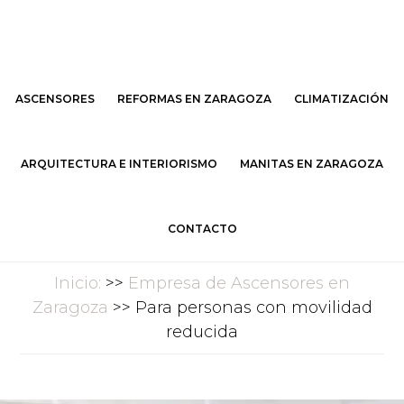
Saltar
Saltar
al
al
contenido
pie
principal
de
ASCENSORES
REFORMAS EN ZARAGOZA
CLIMATIZACIÓN
página
ARQUITECTURA E INTERIORISMO
MANITAS EN ZARAGOZA
CONTACTO
Inicio:
>>
Empresa de Ascensores en
Zaragoza
>> Para personas con movilidad
reducida