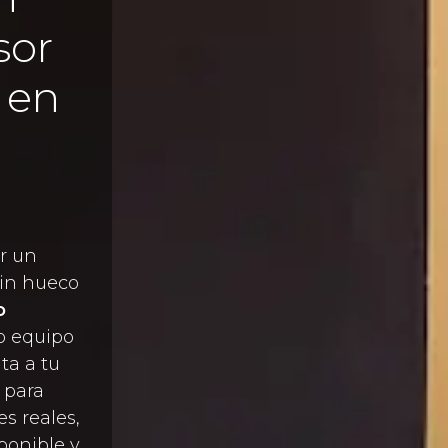
sor
 en
ar un
sin hueco
o
ro equipo
ita a tu
 para
es reales,
sponible y