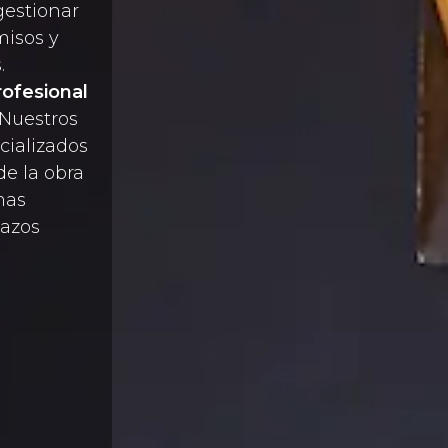
estionar
misos y
.
rofesional
 Nuestros
cializados
e la obra
mas
lazos