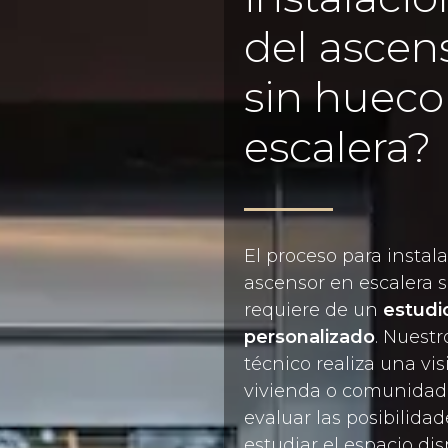
del ascen
sin hueco
escalera?
El proceso para instal
ascensor en escalera 
requiere de un
estudi
personalizado
. Nuest
técnico realiza una vis
vivienda o comunidad
evaluar las posibilidad
estudiar el espacio di