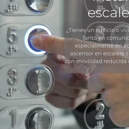
escale
¿Tienes un edificio o v
Tanto en comunid
especialmente en edi
ascensor en escalera s
con movilidad reducida o