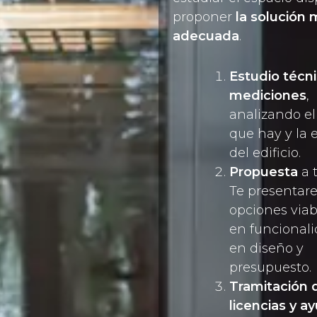
proponer
la solución
adecuada
.
Estudio técni
mediciones
,
analizando el
que hay y la 
del edificio.
Propuesta
a 
Te presentar
opciones viab
en funcional
en diseño y
presupuesto.
Tramitación 
licencias y a