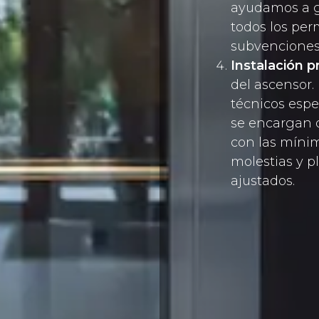
ayudamos a g
todos los per
subvenciones
Instalación p
del ascensor.
técnicos espe
se encargan d
con las míni
molestias y p
ajustados.