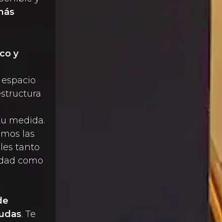
 más
co y
 espacio
estructura
tu medida.
emos las
les tanto
idad como
de
yudas
. Te