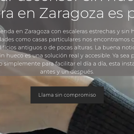
ra en Zaragoza es 
ivienda en Zaragoza con escaleras estrechas y sin
ades como casas particulares nos encontramos c
ficios antiguos o de pocas alturas. La buena notic
in hueco es una solución real y accesible. Ya sea
 simplemente para facilitar el día a día, esta in
antes y un después.
Llama sin compromiso