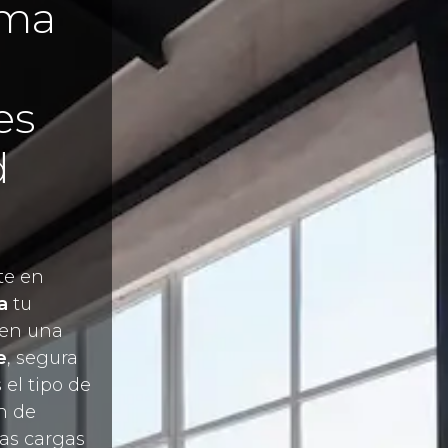
rma
es
d
te en
a
tu
 en una
e
, segura
 el tipo de
ón de
las cargas