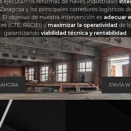
s ejecutamos reformas de naves industriales
inte
 Zaragoza y los principales corredores logísticos d
. El objetivo de nuestra intervención es
adecuar e
es (CTE, RSCIEI) y
maximizar la operatividad
de lo
garantizando
viabilidad técnica y rentabilidad
.
 AHORA
ENVÍA W