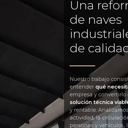
Una refo
de naves
industrial
de calida
Nuestro trabajo consis
entender
qué necesit
empresa y convertirlo
solución técnica viabl
y rentable. Analizamos
actividad, la circulaci
personas y vehículos, 