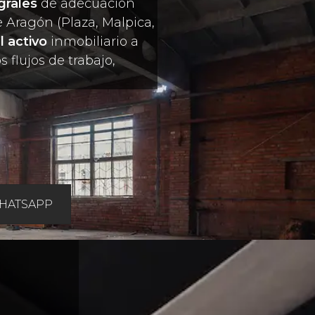
grales
de adecuación
e Aragón (Plaza, Malpica,
l activo
inmobiliario a
s flujos de trabajo,
HATSAPP