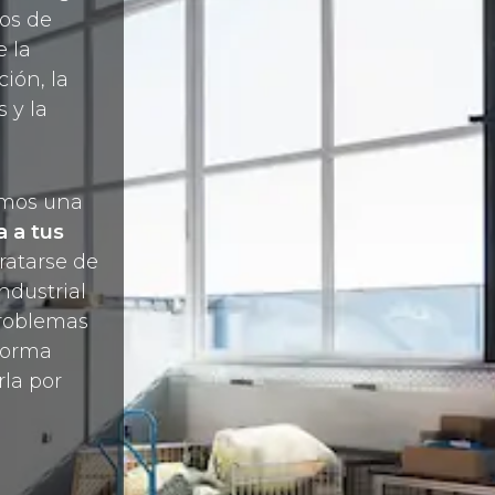
cos de
e la
ión, la
s y la
ñamos una
 a tus
ratarse de
ndustrial
problemas
forma
rla por