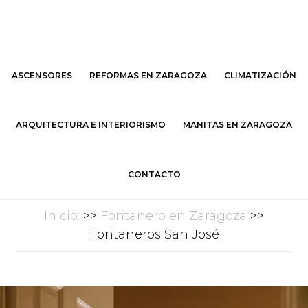
Saltar
Saltar
al
al
contenido
pie
principal
de
ASCENSORES
REFORMAS EN ZARAGOZA
CLIMATIZACIÓN
página
ARQUITECTURA E INTERIORISMO
MANITAS EN ZARAGOZA
CONTACTO
Inicio:
>>
Fontanero en Zaragoza
>>
Fontaneros San José