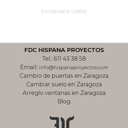
Fontanería Utebo
Footer
FDC HISPANA PROYECTOS
Tel.:
611 43 38 58
Email:
info@hispanaproyectos.com
Cambio de puertas en Zaragoza
Cambiar suelo en Zaragoza
Arreglo ventanas en Zaragoza
Blog